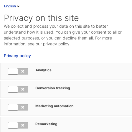
English
Privacy on this site
We collect and process your data on this site to better
understand how it is used. You can give your consent to all or
selected purposes, or you can decline them all. For more
SELF-ASSESSMENT · PHARMA & CHEMIE ·
information, see our privacy policy.
SAP-LANDSCHAFT
Privacy policy
SAP Außenhandel:
Technischer Architektur-Check
Analytics
Prüfen Sie, wie Ihre
Conversion tracking
Außenhandelsprozesse aktuell
integriert sind, wo Architektur- oder
Marketing automation
Compliance-Risiken bestehen und wie
Remarketing
gut Ihre Systemlandschaft zukünftige